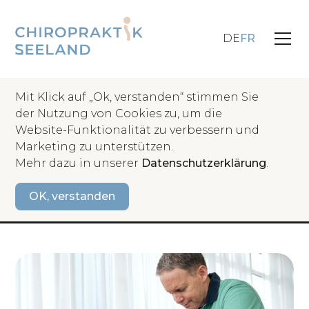
DE
FR
Mit Klick auf „Ok, verstanden“ stimmen Sie
der Nutzung von Cookies zu, um die
Website-Funktionalität zu verbessern und
Retour
Marketing zu unterstützen.
Mehr dazu in unserer
Datenschutzerklärung
.
Chiropraticien:ne
OK, verstanden
indéterminé
50 à 80 %